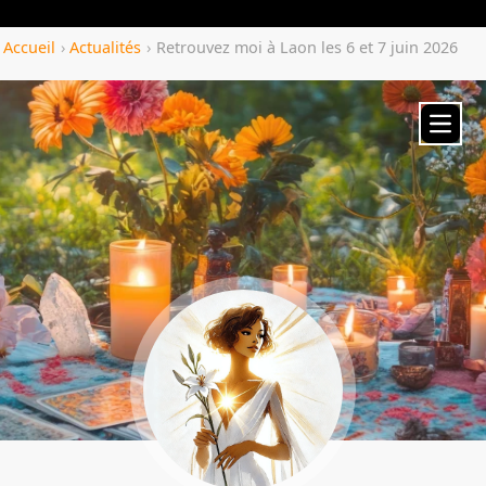
Yozenco.com
Accueil
›
Actualités
›
Retrouvez moi à Laon les 6 et 7 juin 2026